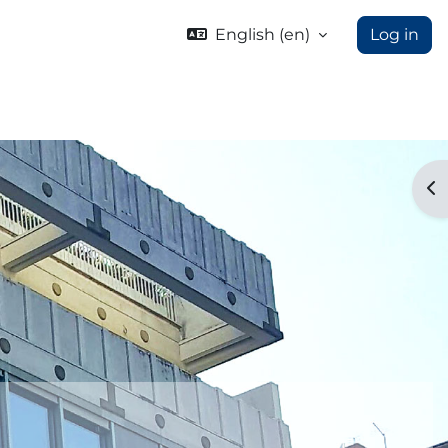
English ‎(en)‎
Log in
Op