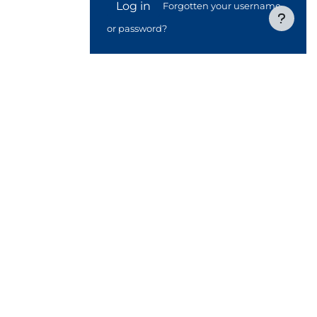
Log in
Forgotten your username
or password?